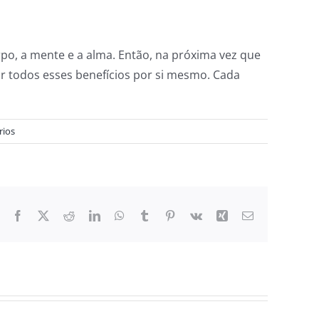
po, a mente e a alma. Então, na próxima vez que
r todos esses benefícios por si mesmo. Cada
rios
Facebook
X
Reddit
LinkedIn
WhatsApp
Tumblr
Pinterest
Vk
Xing
E-
mail