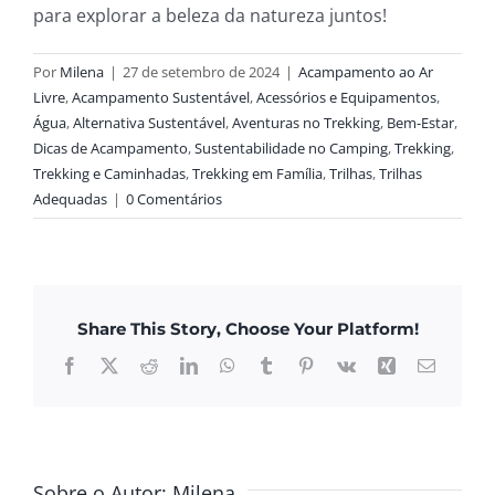
para explorar a beleza da natureza juntos!
Por
Milena
|
27 de setembro de 2024
|
Acampamento ao Ar
Livre
,
Acampamento Sustentável
,
Acessórios e Equipamentos
,
Água
,
Alternativa Sustentável
,
Aventuras no Trekking
,
Bem-Estar
,
Dicas de Acampamento
,
Sustentabilidade no Camping
,
Trekking
,
Trekking e Caminhadas
,
Trekking em Família
,
Trilhas
,
Trilhas
Adequadas
|
0 Comentários
Share This Story, Choose Your Platform!
Facebook
X
Reddit
LinkedIn
WhatsApp
Tumblr
Pinterest
Vk
Xing
E-
mail
Sobre o Autor:
Milena