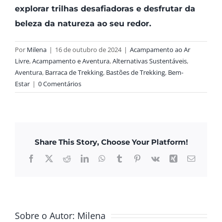
explorar trilhas desafiadoras e desfrutar da
beleza da natureza ao seu redor.
Por
Milena
|
16 de outubro de 2024
|
Acampamento ao Ar
Livre
,
Acampamento e Aventura
,
Alternativas Sustentáveis
,
Aventura
,
Barraca de Trekking
,
Bastões de Trekking
,
Bem-
Estar
|
0 Comentários
Share This Story, Choose Your Platform!
Facebook
X
Reddit
LinkedIn
WhatsApp
Tumblr
Pinterest
Vk
Xing
E-
mail
Sobre o Autor:
Milena