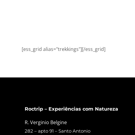
[ess_grid alias="trekkings"][/ess_grid]
Roctrip – Experiências com Natureza
R. Verginio Belgine
282 – apto 91 – Santo Antonio