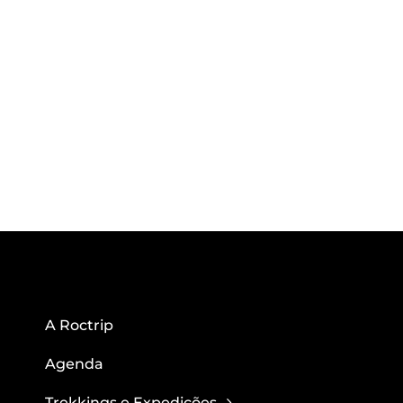
A Roctrip
Agenda
Trekkings e Expedições