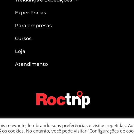
Experiências
Para empresas
Cursos
Loja
Atendimento
in – CNPJ: 22.781.563/0001-05 – Rua Verginio Belgine, 282 Apto 91 | Bairro 
s relevante, lembrando suas preferências e visitas repetidas. Ao
 os cookies. No entanto, você pode visitar "Configurações de coo