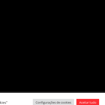
Santo Antonio, Itatiba-SP CEP:13253-600
kies"
Configurações de cookies
Aceitar tudo