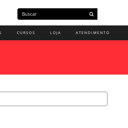
Buscar
resultados
para:
S
CURSOS
LOJA
ATENDIMENTO