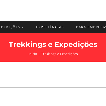
XPEDIÇÕES
EXPERIÊNCIAS
PARA EMPRESA
Trekkings e Expedições
Início
Trekkings e Expedições