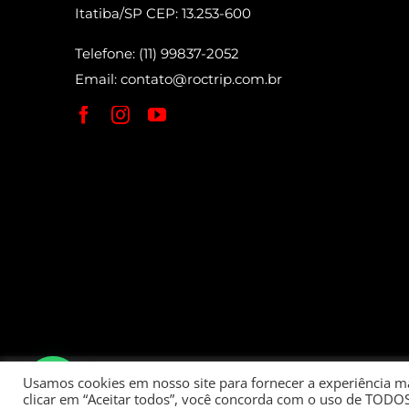
Itatiba/SP CEP: 13.253-600
Telefone: (11) 99837-2052
Email:
contato@roctrip.com.br
Roctrip Carlos Eduardo da Fonseca Bett
Usamos cookies em nosso site para fornecer a experiência mai
clicar em “Aceitar todos”, você concorda com o uso de TODOS