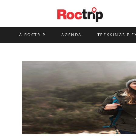
Ir
para
o
conteúdo
A ROCTRIP
AGENDA
TREKKINGS E E