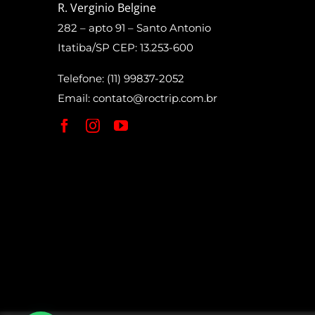
R. Verginio Belgine
282 – apto 91 – Santo Antonio
Itatiba/SP CEP: 13.253-600
Telefone: (11) 99837-2052
Email:
contato@roctrip.com.br