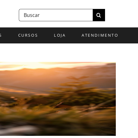
Buscar
resultados
para:
S
CURSOS
LOJA
ATENDIMENTO