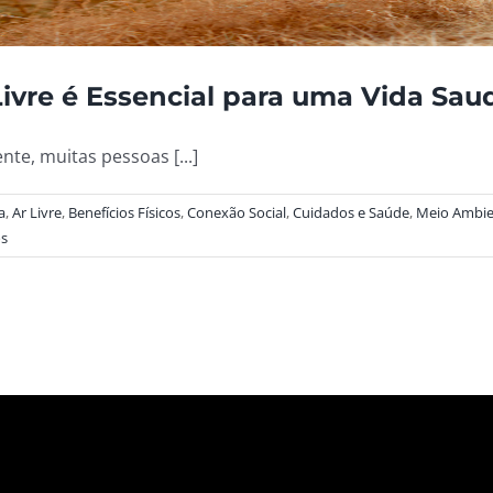
ivre é Essencial para uma Vida Saud
e, muitas pessoas [...]
a
,
Ar Livre
,
Benefícios Físicos
,
Conexão Social
,
Cuidados e Saúde
,
Meio Ambie
os