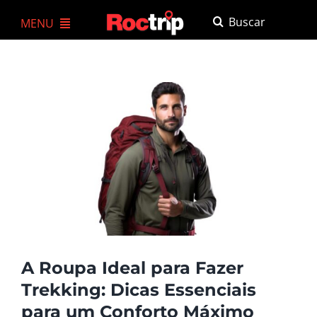
Ir
Buscar
MENU
para
resultados
o
A Roctrip
para:
conteúdo
Agenda
Trekkings e Expedições
Experiências
Para empresas
Cursos
A Roupa Ideal para Fazer
Loja
Trekking: Dicas Essenciais
Atendimento
para um Conforto Máximo