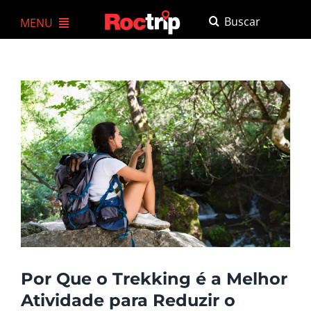
Ir
Buscar
MENU
para
resultados
o
A Roctrip
para:
conteúdo
Agenda
Trekkings e Expedições
Experiências
Para empresas
Cursos
Loja
Por Que o Trekking é a Melhor
Atividade para Reduzir o
Atendimento