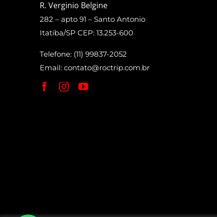
R. Verginio Belgine
282 – apto 91 – Santo Antonio
Itatiba/SP CEP: 13.253-600
Telefone: (11) 99837-2052
Email:
contato@roctrip.com.br