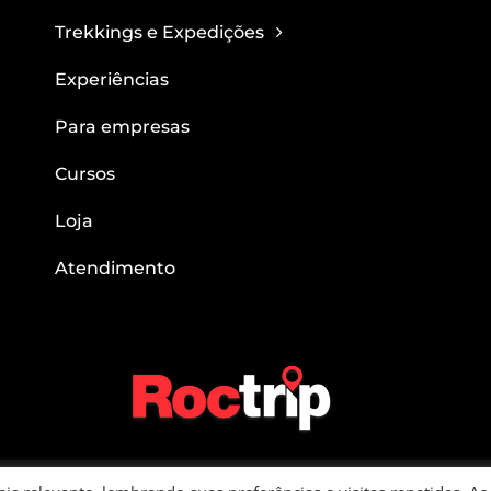
Trekkings e Expedições
Experiências
Para empresas
Cursos
Loja
Atendimento
in – CNPJ: 22.781.563/0001-05 – Rua Verginio Belgine, 282 Apto 91 | Bairro 