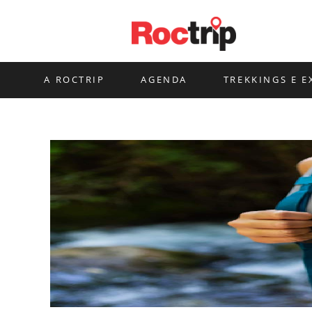
Ir
para
o
conteúdo
A ROCTRIP
AGENDA
TREKKINGS E E