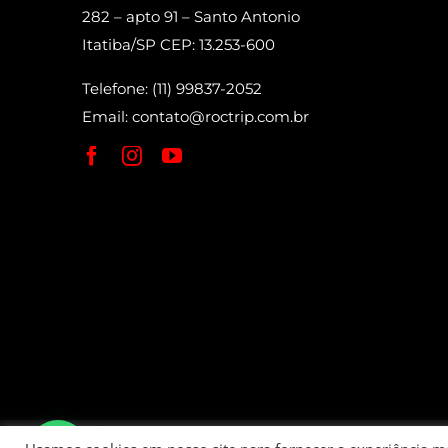
282 – apto 91 – Santo Antonio
Itatiba/SP CEP: 13.253-600
Telefone: (11) 99837-2052
Email:
contato@roctrip.com.br
Roctrip Carlos Eduardo da Fonseca Bett