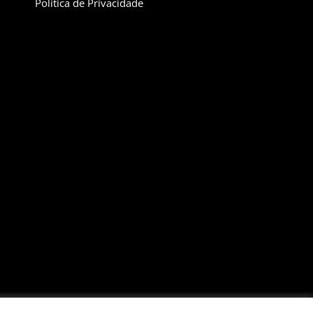
Política de Privacidade
Santo Antonio, Itatiba-SP CEP:13253-600