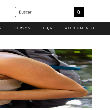
Buscar
resultados
para:
S
CURSOS
LOJA
ATENDIMENTO