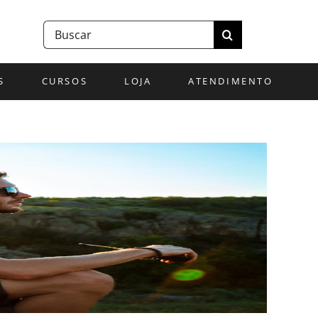
Buscar
resultados
para:
S
CURSOS
LOJA
ATENDIMENTO