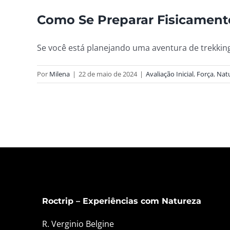
Como Se Preparar Fisicament
Se você está planejando uma aventura de trekking,
Por
Milena
|
22 de maio de 2024
|
Avaliação Inicial
,
Força
,
Nat
Roctrip – Experiências com Natureza
R. Verginio Belgine