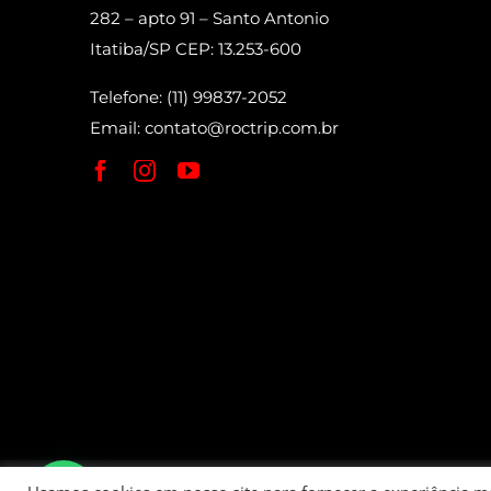
282 – apto 91 – Santo Antonio
Itatiba/SP CEP: 13.253-600
Telefone: (11) 99837-2052
Email:
contato@roctrip.com.br
Roctrip Carlos Eduardo da Fonseca Bett