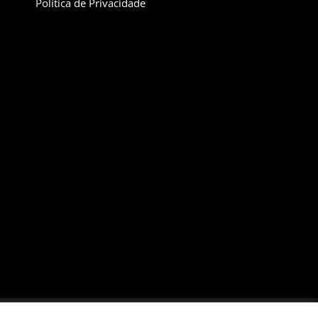
Política de Privacidade
Santo Antonio, Itatiba-SP CEP:13253-600