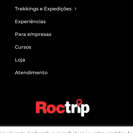
Trekkings e Expedições
Experiências
Para empresas
Cursos
Loja
Atendimento
in – CNPJ: 22.781.563/0001-05 – Rua Verginio Belgine, 282 Apto 91 | Bairro 