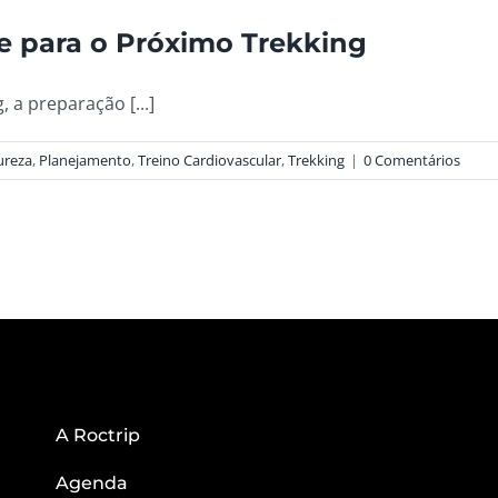
e para o Próximo Trekking
 a preparação [...]
ureza
,
Planejamento
,
Treino Cardiovascular
,
Trekking
|
0 Comentários
A Roctrip
Agenda