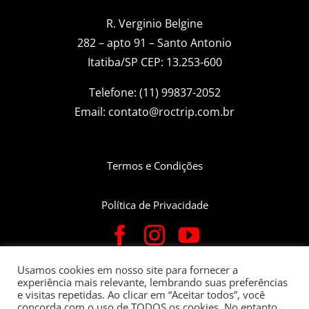
R. Verginio Belgine
282 – apto 91 – Santo Antonio
Itatiba/SP CEP: 13.253-600
Telefone: (11) 99837-2052
Email:
contato@roctrip.com.br
Termos e Condições
Política de Privacidade
Usamos cookies em nosso site para fornecer a
experiência mais relevante, lembrando suas preferências
Roctrip Carlos Eduardo da Fonseca Bettin – CNPJ:
e visitas repetidas. Ao clicar em “Aceitar todos”, você
22.781.563/0001-05 – Rua Verginio Belgine, 282 Apto 91 | Bairro
concorda com o uso de TODOS os cookies. No entanto,