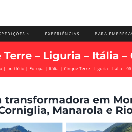
XPEDIÇÕES
EXPERIÊNCIAS
PARA EMPRESA
Terre – Liguria – Itália –
io
portfólio
Europa
Itália
Cinque Terre – Liguria – Itália – 06
 transformadora em Mon
Corniglia, Manarola e R