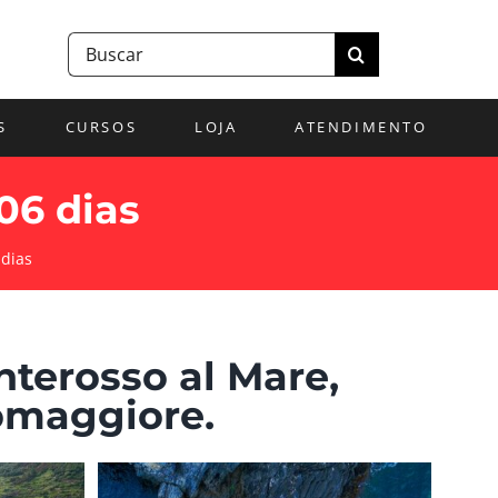
Buscar
resultados
para:
S
CURSOS
LOJA
ATENDIMENTO
 06 dias
 dias
terosso al Mare,
iomaggiore.