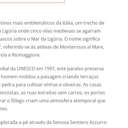
tinos mais emblemáticos da Itália, um trecho de
 Ligúria onde cinco vilas medievais se agarram
cos sobre o Mar da Ligúria. O nome significa
”, referindo-se às aldeias de Monterosso al Mare,
rola e Riomaggiore.
dial da UNESCO em 1997, este paraíso preserva
 o homem moldou a paisagem criando terraços
edra para cultivar vinhas e oliveiras. As casas
ncostas, as ruas estreitas sem carros, os portos
tirar o fôlego criam uma atmosfera atemporal que
tes.
explorada a pé através da famosa Sentiero Azzurro