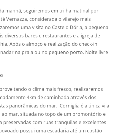
 da manhã, seguiremos em trilha matinal por
é Vernazza, considerada o vilarejo mais
lizaremos uma visita no Castelo Dória, a pequena
s diversos bares e restaurantes e a igreja de
hia. Após o almoço e realização do check-in,
 nadar na praia ou no pequeno porto. Noite livre
ia
roveitando o clima mais fresco, realizaremos
imadamente 4km de caminhada através dos
tas panorâmicas do mar. Corniglia é a única vila
o ao mar, situada no topo de um promontório e
a preservadas com ruas tranquilas e excelentes
povoado possui uma escadaria até um costão