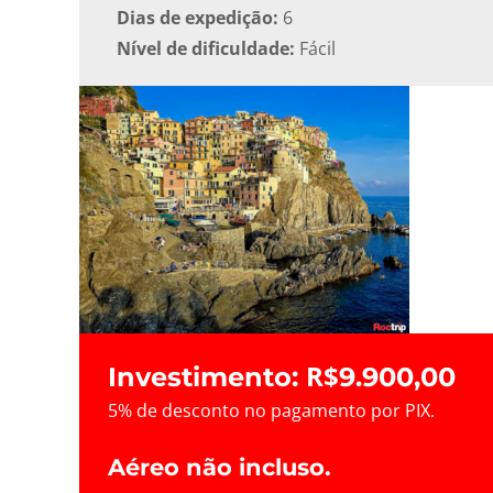
Dias de expedição:
6
Nível de dificuldade:
Fácil
R$
Investimento:
9.900,00
5% de desconto no pagamento por PIX.
Aéreo não incluso.