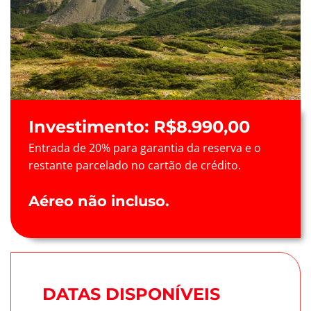
Investimento: R
$8.990,00
Entrada de 20% para garantia da reserva e o
restante parcelado no cartão de crédito.
Aéreo não incluso.
DATAS DISPONÍVEIS