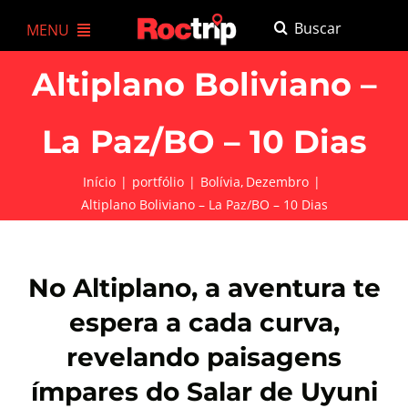
Ir
Buscar
MENU
para
resultados
o
A Roctrip
Altiplano Boliviano –
para:
conteúdo
Agenda
La Paz/BO – 10 Dias
Trekkings e Expedições
Início
portfólio
Bolívia
Dezembro
Altiplano Boliviano – La Paz/BO – 10 Dias
Experiências
Para empresas
No Altiplano, a aventura te
Cursos
espera a cada curva,
Loja
revelando paisagens
ímpares do Salar de Uyuni
Atendimento