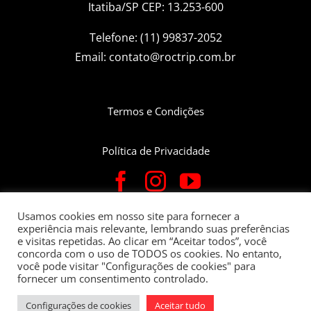
Itatiba/SP CEP: 13.253-600
Telefone: (11) 99837-2052
Email:
contato@roctrip.com.br
Termos e Condições
Política de Privacidade
Usamos cookies em nosso site para fornecer a
experiência mais relevante, lembrando suas preferências
Roctrip Carlos Eduardo da Fonseca Bettin – CNPJ:
e visitas repetidas. Ao clicar em “Aceitar todos”, você
22.781.563/0001-05 – Rua Verginio Belgine, 282 Apto 91 | Bairro
concorda com o uso de TODOS os cookies. No entanto,
você pode visitar "Configurações de cookies" para
Santo Antonio, Itatiba-SP CEP:13253-600
fornecer um consentimento controlado.
Copyright 2021
| Todos Direitos Reservados | Desenvolvimento
Configurações de cookies
Aceitar tudo