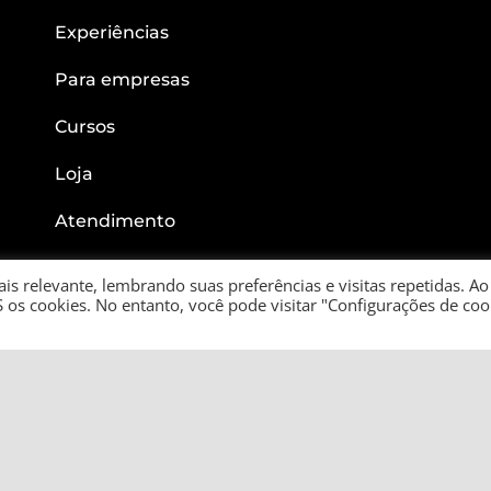
Experiências
Para empresas
Cursos
Loja
Atendimento
s relevante, lembrando suas preferências e visitas repetidas. Ao
 os cookies. No entanto, você pode visitar "Configurações de coo
in – CNPJ: 22.781.563/0001-05 – Rua Verginio Belgine, 282 Apto 91 | Bairro 
Copyright 2021
| Todos Direitos Reservados | Desenvolvimento
Bee2 Company