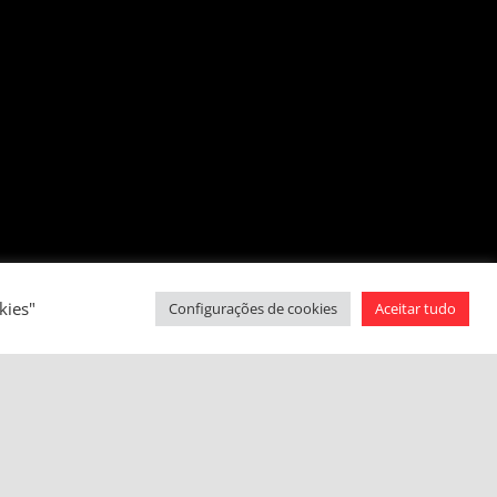
kies"
Configurações de cookies
Aceitar tudo
Santo Antonio, Itatiba-SP CEP:13253-600