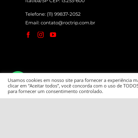
Itatiba/SP CEP: 13.253-600
Telefone: (11) 99837-2052
Email:
contato@roctrip.com.br
Usamos cookies em nosso site para fornecer a experiência mai
clicar em “Aceitar todos”, você concorda com o uso de TODOS
para fornecer um consentimento controlado.
Roctrip Carlos Eduardo da Fonseca Bett