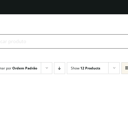
r
tados
nar por
Ordem Padrão
Show
12 Products