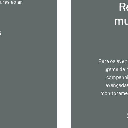
uras ao ar
R
mu
s
Para os aven
gama de r
companhia
avançadas
monitoramen