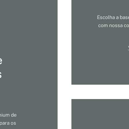
Escolha a bas
com nossa col
e
s
mium de
para os