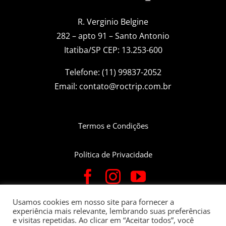
R. Verginio Belgine
282 – apto 91 – Santo Antonio
Itatiba/SP CEP: 13.253-600
Telefone: (11) 99837-2052
Email:
contato@roctrip.com.br
Termos e Condições
Política de Privacidade
Usamos cookies em nosso site para fornecer a
experiência mais relevante, lembrando suas preferências
Roctrip Carlos Eduardo da Fonseca Bettin – CNPJ:
e visitas repetidas. Ao clicar em “Aceitar todos”, você
22.781.563/0001-05 – Rua Verginio Belgine, 282 Apto 91 | Bairro