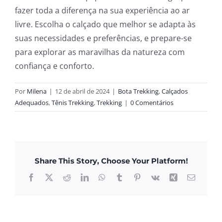
fazer toda a diferença na sua experiência ao ar
livre. Escolha o calçado que melhor se adapta às
suas necessidades e preferências, e prepare-se
para explorar as maravilhas da natureza com
confiança e conforto.
Por
Milena
|
12 de abril de 2024
|
Bota Trekking
,
Calçados
Adequados
,
Tênis Trekking
,
Trekking
|
0 Comentários
Share This Story, Choose Your Platform!
Facebook
X
Reddit
LinkedIn
WhatsApp
Tumblr
Pinterest
Vk
Xing
E-
mail