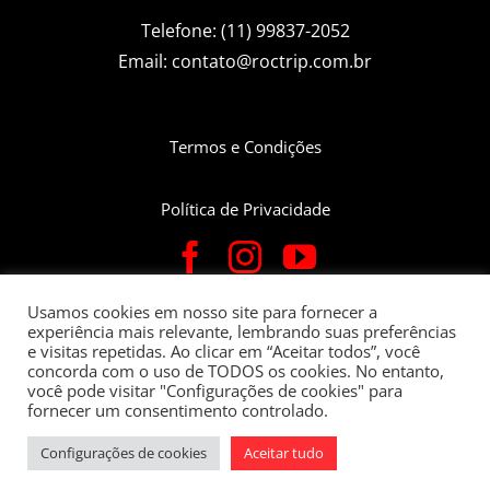
Telefone: (11) 99837-2052
Email:
contato@roctrip.com.br
Termos e Condições
Política de Privacidade
Usamos cookies em nosso site para fornecer a
experiência mais relevante, lembrando suas preferências
Roctrip Carlos Eduardo da Fonseca Bettin – CNPJ:
e visitas repetidas. Ao clicar em “Aceitar todos”, você
22.781.563/0001-05 – Rua Verginio Belgine, 282 Apto 91 | Bairro
concorda com o uso de TODOS os cookies. No entanto,
você pode visitar "Configurações de cookies" para
Santo Antonio, Itatiba-SP CEP:13253-600
fornecer um consentimento controlado.
Copyright 2021
| Todos Direitos Reservados | Desenvolvimento
Configurações de cookies
Aceitar tudo
Bee2 Company