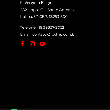
R. Verginio Belgine
282 – apto 91 – Santo Antonio
Itatiba/SP CEP: 13.253-600
Telefone: (11) 99837-2052
Email:
contato@roctrip.com.br