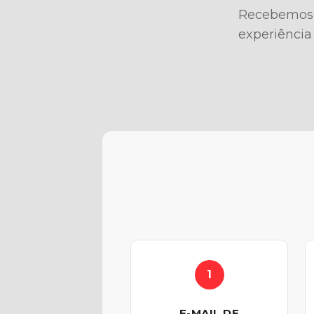
Recebemos s
experiência
1
E-MAIL DE