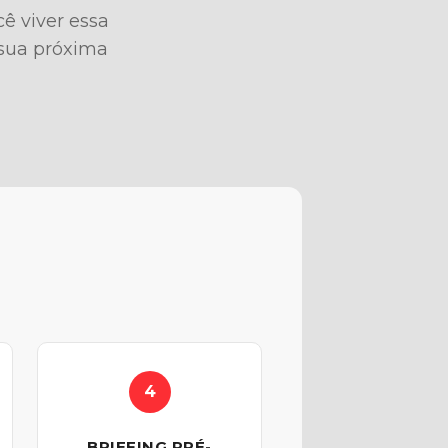
ê viver essa
sua próxima
4
BRIEFING PRÉ-