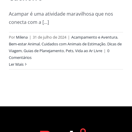
Acampar é uma atividade maravilhosa que nos
conecta com a [...]
Por
Milena
|
31 de julho de 2024
|
Acampamento e Aventura
,
Bem-estar Animal
,
Cuidados com Animais de Estimação
,
Dicas de
Viagem
,
Guias de Planejamento
,
Pets
,
Vida ao Ar Livre
|
0
Comentários
Ler Mais