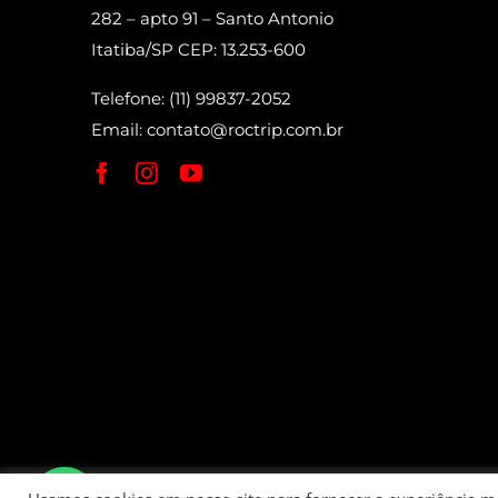
282 – apto 91 – Santo Antonio
Itatiba/SP CEP: 13.253-600
Telefone: (11) 99837-2052
Email:
contato@roctrip.com.br
Roctrip Carlos Eduardo da Fonseca Bett