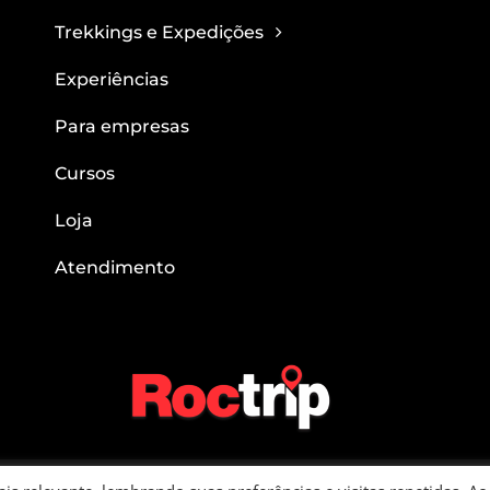
Trekkings e Expedições
Experiências
Para empresas
Cursos
Loja
Atendimento
in – CNPJ: 22.781.563/0001-05 – Rua Verginio Belgine, 282 Apto 91 | Bairro 