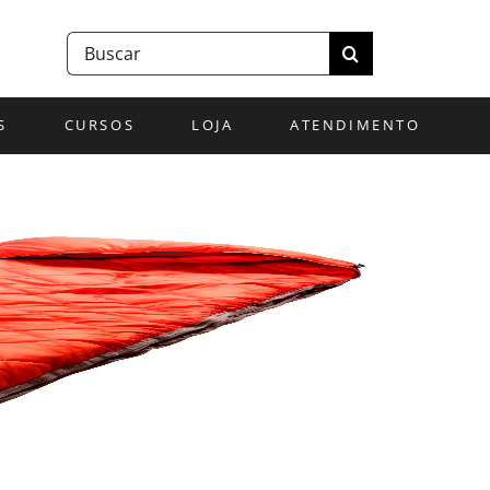
Buscar
resultados
para:
S
CURSOS
LOJA
ATENDIMENTO