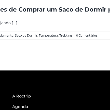
tes de Comprar um Saco de Dormir 
ando [...]
solamento
,
Saco de Dormir
,
Temperatura
,
Trekking
|
0 Comentários
A Roctrip
Agenda