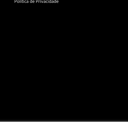
Política de Privacidade
Santo Antonio, Itatiba-SP CEP:13253-600