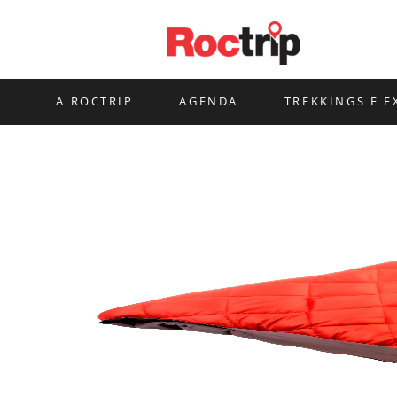
Ir
para
o
conteúdo
A ROCTRIP
AGENDA
TREKKINGS E E