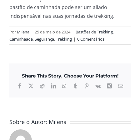
bastão de caminhada pode ser um aliado
indispensável nas suas jornadas de trekking.
Por
Milena
|
25 de maio de 2024
|
Bastões de Trekking
,
Caminhaada
,
Segurança
,
Trekking
|
0 Comentários
Share This Story, Choose Your Platform!
Facebook
X
Reddit
LinkedIn
WhatsApp
Tumblr
Pinterest
Vk
Xing
E-
mail
Sobre o Autor:
Milena